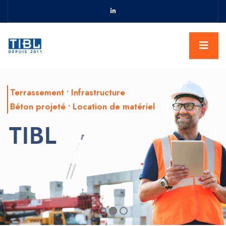
Terrassement • Infrastructure
Béton projeté • Location de matériel
TIBL
Nos réalisations
Contact